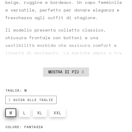
beige, ruggine e bordeaux. Un capo femminile
e versatile, perfetto per donare eleganza e
freschezza agli outfit di stagione.
Il modello presenta colletto classico,
chiusura frontale con bottoni e una
vestibilità morbida che assicura comfort e
libertà di movimento. Le maniche ampie a tre
quarti sono arricchite da preziosi inserti in
pizzo sangallo che aggiungono un tocco
MOSTRA DI PIÙ
ricercato e romantico al design.
Ideale da abbinare a pantaloni fluidi, jeans
TAGLIA: M
o gonne leggere, questa camicia è perfetta
GUIDA ALLE TAGLIE
per creare look casual chic dal fascino senza
tempo.
M
L
XL
XXL
Dettagli prodotto
COLORE: FANTASIA
100% cotone