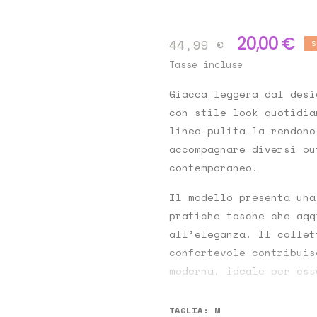
20,00 €
44,99 €
S
Tasse incluse
Giacca leggera dal desi
con stile look quotidia
linea pulita la rendono
accompagnare diversi ou
contemporaneo.
Il modello presenta una
pratiche tasche che agg
all’eleganza. Il collet
confortevole contribuis
moderna, ideale per ess
abbottonata.
TAGLIA: M