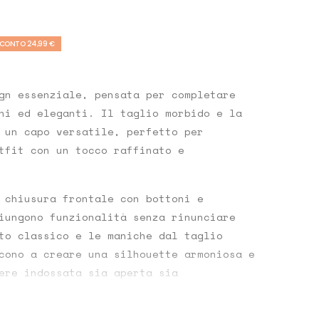
CONTO 24,99 €
gn essenziale, pensata per completare
ni ed eleganti. Il taglio morbido e la
 un capo versatile, perfetto per
tfit con un tocco raffinato e
 chiusura frontale con bottoni e
iungono funzionalità senza rinunciare
to classico e le maniche dal taglio
cono a creare una silhouette armoniosa e
ere indossata sia aperta sia