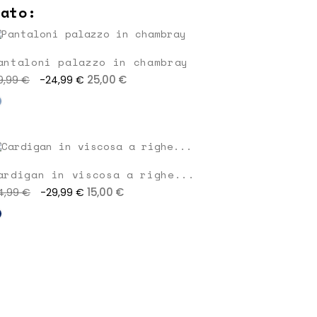
rato:
antaloni palazzo in chambray
25,00 €
9,99 €
-24,99 €
ardigan in viscosa a righe...
15,00 €
4,99 €
-29,99 €