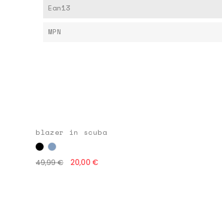
Ean13
MPN
blazer in scuba
20,00 €
49,99 €