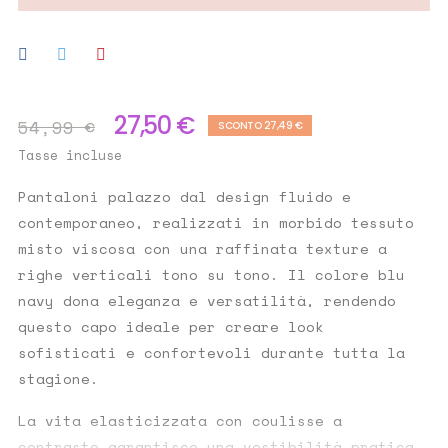
27,50 €
54,99 €
SCONTO 27,49 €
Tasse incluse
Pantaloni palazzo dal design fluido e
contemporaneo, realizzati in morbido tessuto
misto viscosa con una raffinata texture a
righe verticali tono su tono. Il colore blu
navy dona eleganza e versatilità, rendendo
questo capo ideale per creare look
sofisticati e confortevoli durante tutta la
stagione.
La vita elasticizzata con coulisse a
contrasto garantisce una vestibilità pratica