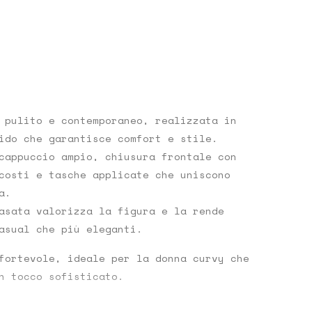
 pulito e contemporaneo, realizzata in
ido che garantisce comfort e stile.
cappuccio ampio
,
chiusura frontale con
costi
e
tasche applicate
che uniscono
a.
asata valorizza la figura e la rende
asual che più eleganti.
fortevole, ideale per la donna curvy che
n tocco sofisticato.