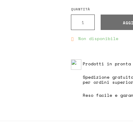
Composizione tessuto:
9
QUANTITÀ
La modella è alta
1,77 
AGG
Non disponibile

Prodotti in pronta
Spedizione gratuit
per ordini superio
Reso facile e gara