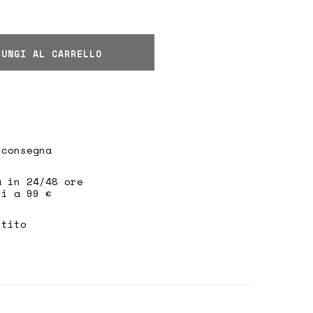
2% Poliammide, 8% Viscosa
m
e indossa la taglia
M
IUNGI AL CARRELLO
 consegna
a in 24/48 ore
ri a 99 €
ntito