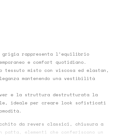
 grigia rappresenta l’equilibrio
emporaneo e comfort quotidiano
.
o tessuto misto con viscosa ed elastan,
leganza mantenendo una vestibilità
ver e la struttura destrutturata la
le, ideale per creare look sofisticati
omodità.
icchito da
revers classici
,
chiusura a
n patta
, elementi che conferiscono un