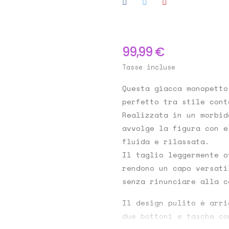
99,99 €
Tasse incluse
Questa giacca monopetto
perfetto tra
stile cont
Realizzata in un morbid
avvolge la figura con e
fluida e rilassata.
Il taglio leggermente o
rendono un capo versati
senza rinunciare alla c
Il design pulito è arr
due bottoni
e
tasche co