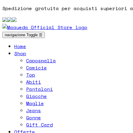
Spedizione gratuita per acquisti superiori a
navigazione Toggle
☰
Home
Shop
Capospalla
Camicie
Top
Abiti
Pantaloni
Giacche
Maglie
Jeans
Gonne
Gift Card
Offerte