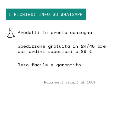
minimalismo e femminilità in un design pulito
e ricercato.
RICHIEDI INFO SU WHATSAPP
Dettagli prodotto:
Prodotti in pronta consegna
Composizione tessuto: 93% Poliestere, 7%
Spedizione gratuita in 24/48 ore
Elastane
per ordini superiori a 99 €
La modella è alta 1,77 m e indossa la taglia
Reso facile e garantito
M
Pagamenti sicuri al 100%