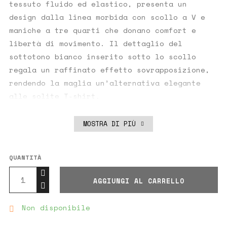
tessuto fluido ed elastico, presenta un
design dalla linea morbida con scollo a V e
maniche a tre quarti che donano comfort e
libertà di movimento. Il dettaglio del
sottotono bianco inserito sotto lo scollo
regala un raffinato effetto sovrapposizione,
rendendo la maglia un’alternativa elegante
alle solite T-shirt.
La vestibilità over la rende perfetta per
ogni fisicità, adattandosi con stile alle
MOSTRA DI PIÙ
esigenze della donna contemporanea che cerca
praticità senza rinunciare al fascino dei
QUANTITÀ
dettagli. Può essere indossata facilmente con
pantaloni sartoriali per un look sofisticato,
AGGIUNGI AL CARRELLO
oppure con jeans e sneakers per un outfit
quotidiano dal carattere smart casual.
Non disponibile

Un capo essenziale e senza tempo, che combina