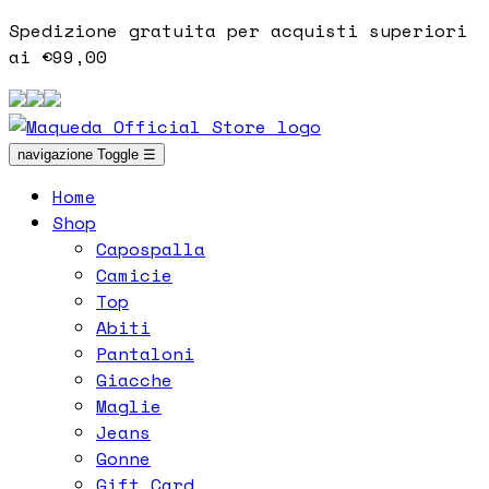
Spedizione gratuita per acquisti superiori
ai €99,00
navigazione Toggle
☰
Home
Shop
Capospalla
Camicie
Top
Abiti
Pantaloni
Giacche
Maglie
Jeans
Gonne
Gift Card