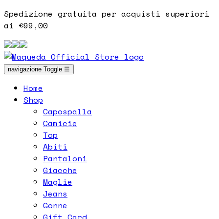
Spedizione gratuita per acquisti superiori
ai €99,00
navigazione Toggle
☰
Home
Shop
Capospalla
Camicie
Top
Abiti
Pantaloni
Giacche
Maglie
Jeans
Gonne
Gift Card