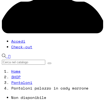
Accedi
Check-out

Home
SHOP
Pantaloni
Pantaloni palazzo in cady marrone
Non disponibile