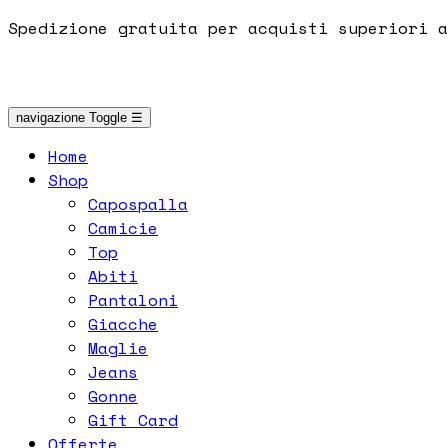
Spedizione gratuita per acquisti superiori a
navigazione Toggle
☰
Home
Shop
Capospalla
Camicie
Top
Abiti
Pantaloni
Giacche
Maglie
Jeans
Gonne
Gift Card
Offerte