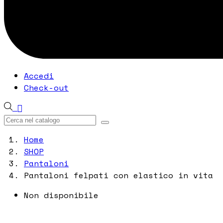
Accedi
Check-out

Home
SHOP
Pantaloni
Pantaloni felpati con elastico in vita
Non disponibile