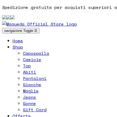
Spedizione gratuita per acquisti superiori a
navigazione Toggle
☰
Home
Shop
Capospalla
Camicie
Top
Abiti
Pantaloni
Giacche
Maglie
Jeans
Gonne
Gift Card
Offerte