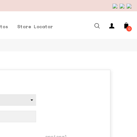
tos
Store Locator
0
opcional