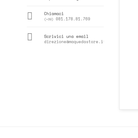

Chiamaci
081.178.81.769
(+39)

Scrivici una email
direzione@maquedastore.it