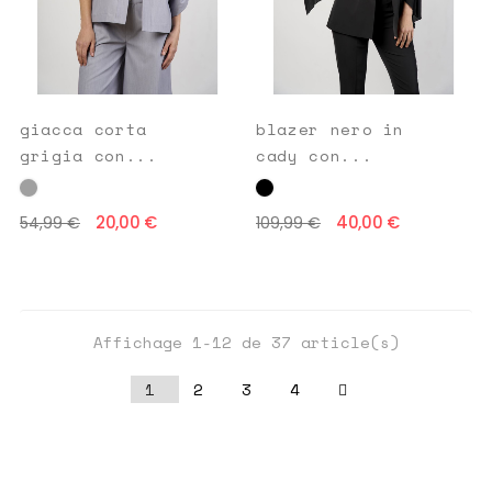
giacca corta
blazer nero in
grigia con...
cady con...
20,00 €
40,00 €
54,99 €
109,99 €
Affichage 1-12 de 37 article(s)
1
2
3
4