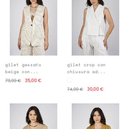
gilet gessato
gilet crop con
beige con...
chiusura ad...
35,00 €
79,99 €
30,00 €
74,99 €