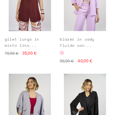
gilet lungo in
blazer in cady
misto lino...
fluido con...
35,00 €
79,99 €
40,00 €
99,99 €