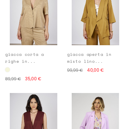
giacca corta a
giacca aperta in
righe in...
misto lino...
40,00 €
99,99 €
35,00 €
89,99 €