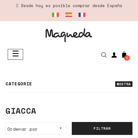
Desde hoy es posible comprar desde España
☰
Navegación
0
de
palanca
CATEGORIE
MOSTRA
GIACCA
Ordenar por

FILTRAR