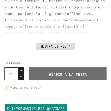
pulite e femminili, mentre il revers classico
e le tasche laterali a filetto aggiungono un
tocco sartoriale di grande raffinatezza.
Il tessuto fluido scivola delicatamente sul
corpo, offrendo comfort e libertà di
movimento senza rinunciare a uno stile
curato. Indossata con i pantaloni coordinati
diventa un completo sofisticato, perfetto per
MOSTRA DI PIÙ
l’ufficio o un’occasione speciale; abbinata a
jeans o gonne, invece, dona un twist moderno
CANTIDAD
e versatile.
Un capo essenziale per il guardaroba della
AÑADIR A LA CESTA
donna contemporanea che cerca equilibrio tra
comfort e stile senza tempo.
Fuera de stock

Dettagli prodotto:
Composizione tessuto: 95% Poliestere, 5%
Elastane
INFORMACIÓN POR WHATSAPP