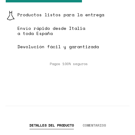
La modella è alta 1,72 m e indossa la taglia
Productos listos para la entrega
44
Envío rápido desde Italia
a toda España
Devolución fácil y garantizada
Pagos 100% seguros
DETALLES DEL PRODUCTO
COMENTARIOS