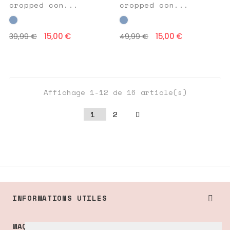
cropped con...
cropped con...
15,00 €
15,00 €
39,99 €
49,99 €
Affichage 1-12 de 16 article(s)
1
2
INFORMATIONS UTILES

MAQUEDA SHOP
