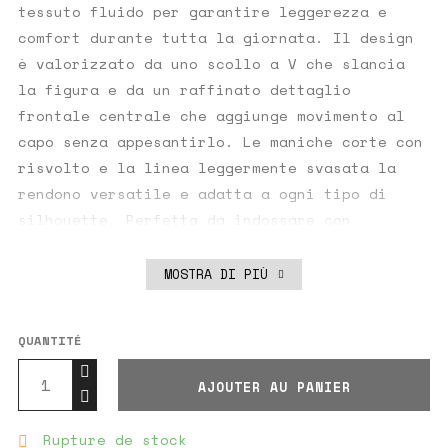
tessuto fluido per garantire leggerezza e
comfort durante tutta la giornata. Il design
è valorizzato da uno scollo a V che slancia
la figura e da un raffinato dettaglio
frontale centrale che aggiunge movimento al
capo senza appesantirlo. Le maniche corte con
risvolto e la linea leggermente svasata la
rendono versatile e adatta a ogni tipo di
silhouette. Perfetta da indossare con
pantaloni a vita alta per un look da ufficio
o con jeans per un’uscita informale.
MOSTRA DI PIÙ
Aggiungila al tuo carrello per uno stile
fresco e raffinato!
QUANTITÉ
Dettagli prodotto:
AJOUTER AU PANIER
Composizione tessuto: 100% Poliestere
La modella è alta 1,70 m e indossa una taglia
Rupture de stock
M.
