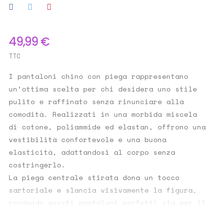
49,99 €
TTC
I pantaloni chino con piega rappresentano
un’ottima scelta per chi desidera uno stile
pulito e raffinato senza rinunciare alla
comodità. Realizzati in una morbida miscela
di cotone, poliammide ed elastan, offrono una
vestibilità confortevole e una buona
elasticità, adattandosi al corpo senza
costringerlo.
La piega centrale stirata dona un tocco
sartoriale e slancia visivamente la figura,
rendendo questi pantaloni perfetti sia per il
lavoro che per occasioni casual chic. La