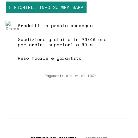
Un capo versatile e chic, perfetto per
RICHIEDI INFO SU WHATSAPP
aggiungere un tocco distintivo al guardaroba
femminile.
Prodotti in pronta consegna
Dettagli prodotto:
Spedizione gratuita in 24/48 ore
per ordini superiori a 99 €
Composizione tessuto: 1° 100% Poliestere – 2°
96% Poliestere, 4% Elastomero
Reso facile e garantito
La modella è alta 1,77 m e indossa la taglia
M
Pagamenti sicuri al 100%