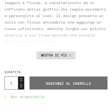
leggero e fluido, è caratterizzato da un
raffinato motivo grafico che regala movimento
e personalità al look. Il design presenta un
collo con fiocco annodabile che aggiunge un
tocco sofisticato, maniche lunghe con polsino
elastico e una linea morbida che scivola
delicatamente sul corpo.
La cintura in tessuto coordinato permette di
MOSTRA DI PIÙ
definire il punto vita, valorizzando la
silhouette in modo armonioso. La lunghezza
midi lo rende ideale per diverse occasioni:
QUANTITÀ
dall’ufficio ad un evento elegante, fino ad
AGGIUNGI AL CARRELLO
una cena speciale. Abbinato a décolleté o
stivaletti, questo abito si conferma un must-
Non disponibile
have di stagione per chi ama coniugare stile

e comfort.