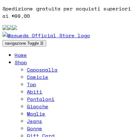
Spedizione gratuita per acquisti superiori
ai €99,00
navigazione Toggle
☰
Home
Shop
Capospalla
Camicie
Top
Abiti
Pantaloni
Giacche
Maglie
Jeans
Gonne
Gift Card