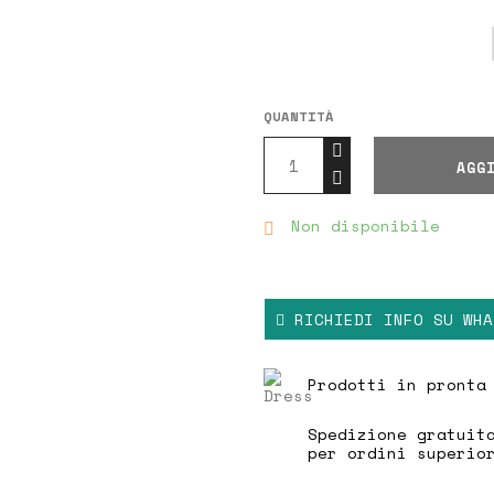
La modella è alta
1,77 
QUANTITÀ
AGG
Non disponibile

RICHIEDI INFO SU WHA
Prodotti in pronta
Spedizione gratuit
per ordini superio