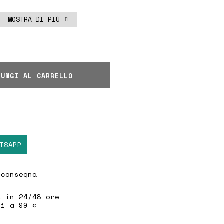
m
e indossa la taglia
M
MOSTRA DI PIÙ
IUNGI AL CARRELLO
TSAPP
 consegna
a in 24/48 ore
ri a 99 €