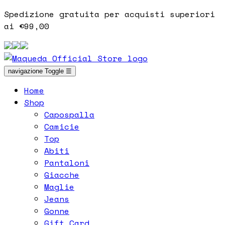
Spedizione gratuita per acquisti superiori
ai €99,00
navigazione Toggle
☰
Home
Shop
Capospalla
Camicie
Top
Abiti
Pantaloni
Giacche
Maglie
Jeans
Gonne
Gift Card