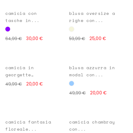
camicia con
blusa oversize a
tasche in...
righe con...
30,00 €
25,00 €
64,99 €
59,99 €
camicia in
blusa azzurra in
georgette
modal con...
stampa...
20,00 €
49,99 €
20,00 €
49,99 €
camicia fantasia
camicia chambray
floreale...
con...