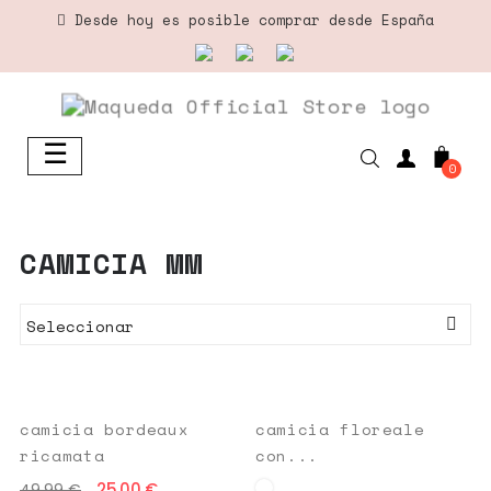
Desde hoy es posible comprar desde España
☰
Navegación
0
de
palanca
CAMICIA MM
Seleccionar

camicia bordeaux
camicia floreale
ricamata
con...
25,00 €
49,99 €