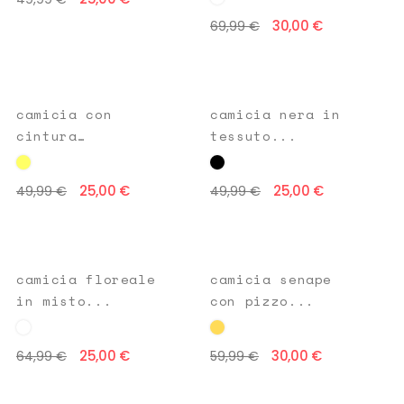
30,00 €
69,99 €
camicia con
camicia nera in
cintura
tessuto...
giallo...
25,00 €
25,00 €
49,99 €
49,99 €
camicia floreale
camicia senape
in misto...
con pizzo...
25,00 €
30,00 €
64,99 €
59,99 €