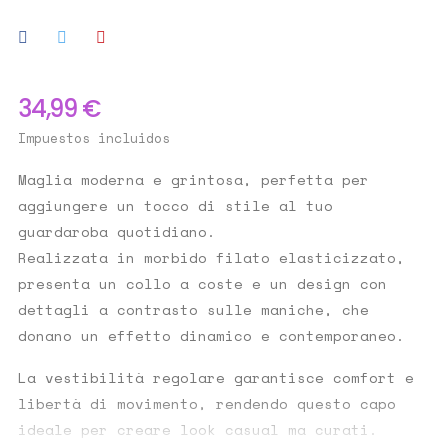
34,99 €
Impuestos incluidos
Maglia moderna e grintosa, perfetta per
aggiungere un tocco di stile al tuo
guardaroba quotidiano.
Realizzata in
morbido filato elasticizzato
,
presenta un
collo a coste
e un design con
dettagli a contrasto sulle maniche
, che
donano un effetto dinamico e contemporaneo.
La
vestibilità regolare
garantisce comfort e
libertà di movimento, rendendo questo capo
ideale per creare look casual ma curati.