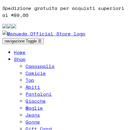
Spedizione gratuita per acquisti superiori
ai €99,00
navigazione Toggle
☰
Home
Shop
Capospalla
Camicie
Top
Abiti
Pantaloni
Giacche
Maglie
Jeans
Gonne
Gift Card